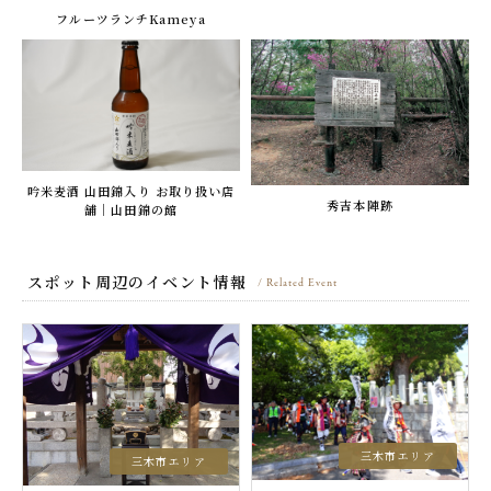
フルーツランチKameya
吟米麦酒 山田錦入り お取り扱い店
秀吉本陣跡
舗｜山田錦の館
スポット周辺のイベント情報
/ Related Event
三木市エリア
三木市エリア