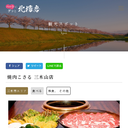
togg
navi
観光スポット
Spot
焼肉こさる 三木山店
三木市エリア
食べる
和食、 その他