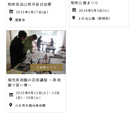
別所公春まつり
別所長治公祥月命日法要
2026年5月5日(火)
2025年1月17日(金)
上の丸公園（歌碑前）
雲龍寺
三木市エリア
堀光美術館の芸術講座 ～美術
館で習い事～
2025年4月12日(土)・13日
(日)・19日(土)
三木市立堀光美術館