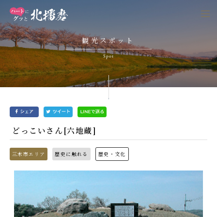
togg
navi
観光スポット
Spot
どっこいさん[六地蔵]
三木市エリア
歴史に触れる
歴史・文化