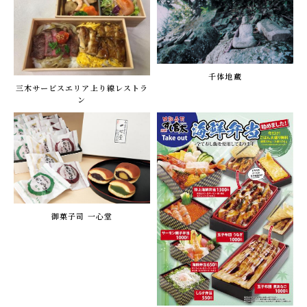
千体地蔵
三木サービスエリア上り線レストラ
ン
御菓子司 一心堂