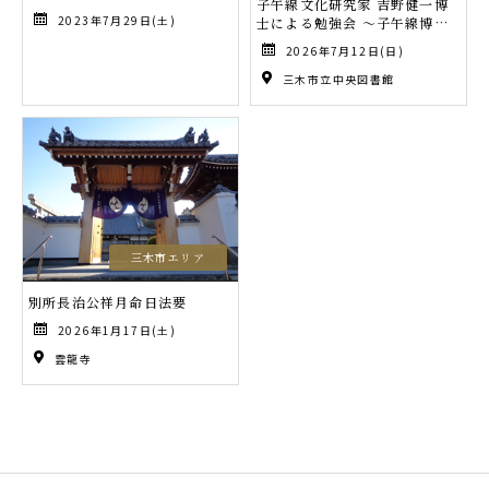
子午線文化研究家 吉野健一博
2023年7月29日(土)
士による勉強会 ～子午線博士
と学ぼう～
2026年7月12日(日)
三木市立中央図書館
三木市エリア
別所長治公祥月命日法要
2026年1月17日(土)
雲龍寺