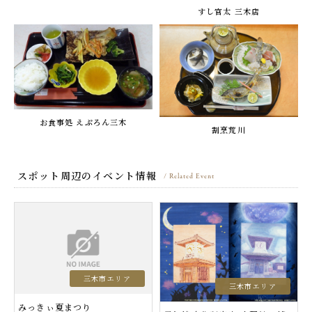
すし官太 三木店
お食事処 えぷろん三木
割烹荒川
スポット周辺のイベント情報
/ Related Event
三木市エリア
三木市エリア
みっきぃ夏まつり